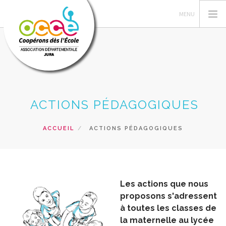
L'OCCE
ACTIONS PÉDAGOGIQUES
GERER SA COOP
PROJETS
ACCUEIL
ACTIONS PÉDAGOGIQUES
FORMATIONS
PRETS ET SERVICES
EN VENTE
Les actions que nous
RECHERCHER
proposons s'adressent
à toutes les classes de
CONTACT
la maternelle au lycée