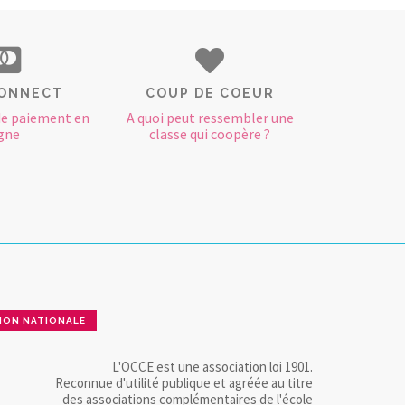
ONNECT
COUP DE COEUR
de paiement en
A quoi peut ressembler une
igne
classe qui coopère ?
ION NATIONALE
L'OCCE est une association loi 1901.
Reconnue d'utilité publique et agréée au titre
des associations complémentaires de l'école