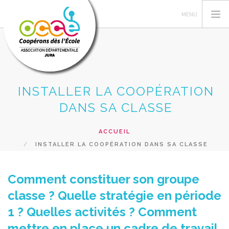
INSTALLER LA COOPÉRATION
L'OCCE
DANS SA CLASSE
GERER SA COOP
PROJETS
ACCUEIL
FORMATIONS
INSTALLER LA COOPÉRATION DANS SA CLASSE
PRETS ET SERVICES
EN VENTE
Comment constituer son groupe
classe ? Quelle stratégie en période
RECHERCHER
1 ? Quelles activités ? Comment
CONTACT
mettre en place un cadre de travail